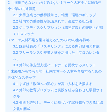
2
「採用できない」だけではない！マーケ人材不足に陥る中
小企業の共通課題
2.1
大手企業との獲得競争と、報酬・環境のギャップ
2.2
社内での重要性が認識されず、孤立する担当者
2.3
ジョブディスクリプション（職務定義）の曖昧さが招
くミスマッチ
3
マーケ人材不足を乗り越えるための3つの生存戦略
3.1
既存社員の「リスキリング」による内部登用と育成
3.2
フリーランスや複業人材を活用した「プロのレンタ
ル」
3.3
外部の伴走型支援パートナーと提携するメリット
4
未経験からでも可能！社内でマーケ人材を育成するための
具体的なステップ
4.1
まずは「数値への関心」が高い人材を抜擢する
4.2
外部の教育プログラムと実践を組み合わせた学習サイ
クル
4.3
失敗を許容し、データに基づいて試行錯誤できる組織
文化の醸成