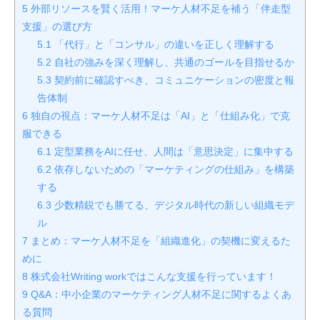
5
外部リソースを賢く活用！マーケ人材不足を補う「伴走型
支援」の選び方
5.1
「代行」と「コンサル」の違いを正しく理解する
5.2
自社の強みを深く理解し、共通のゴールを目指せるか
5.3
契約前に確認すべき、コミュニケーションの密度と報
告体制
6
独自の視点：マーケ人材不足は「AI」と「仕組み化」で克
服できる
6.1
定型業務をAIに任せ、人間は「意思決定」に集中する
6.2
依存しないための「マーケティングの仕組み」を構築
する
6.3
少数精鋭でも勝てる、デジタル時代の新しい組織モデ
ル
7
まとめ：マーケ人材不足を「組織進化」の契機に変えるた
めに
8
株式会社Writing workではこんな支援を行っています！
9
Q&A：中小企業のマーケティング人材不足に関するよくあ
る質問