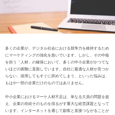
月
化
3
伴
日
走
支
援
サ
ー
ビ
多くの企業が、デジタル社会における競争力を維持するため
ス
にマーケティングの強化を急いでいます。しかし、その中核
を担う「人材」の確保において、多くの中小企業がかつてな
いほどの困難に直面しています。自社に最適な人材が見つか
らない、採用してもすぐに辞めてしまう、といった悩みは、
もはや一部の企業だけのものではありません。
中小企業におけるマーケ人材不足は、単なる欠員の問題を超
え、企業の存続そのものを揺るがす重大な経営課題となって
います。インターネットを通じて顧客と直接つながることが