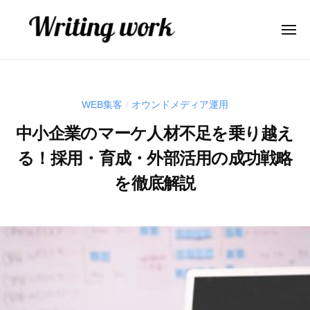
W
ー
コ
r
ン
i
メ
ニ
テ
t
ュ
W
A
ー
ン
i
r
I
n
ツ
業
i
g
へ
WEB集客
オウンドメディア運用
/
務
t
w
ス
効
中小企業のマーケ人材不足を乗り越え
o
i
キ
率
r
n
る！採用・育成・外部活用の成功戦略
ッ
化
k
g
プ
・
を徹底解説
w
コ
o
2
b
ン
0
y
r
テ
2
弥
ン
k
6
山
ツ
年
大
内
4
生
製