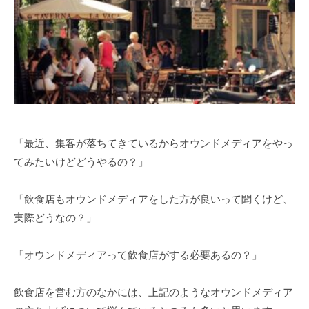
化
1
生
伴
月
走
2
支
3
援
日
サ
ー
ビ
「最近、集客が落ちてきているからオウンドメディアをやっ
ス
てみたいけどどうやるの？」
「飲食店もオウンドメディアをした方が良いって聞くけど、
実際どうなの？」
「オウンドメディアって飲食店がする必要あるの？」
飲食店を営む方のなかには、上記のようなオウンドメディア