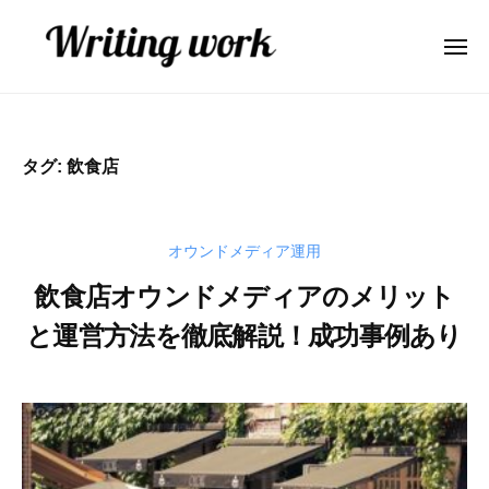
W
ー
コ
r
ン
i
メ
ニ
テ
t
ュ
W
A
ー
ン
i
r
I
n
ツ
業
i
g
へ
タグ:
飲食店
務
t
w
ス
効
o
i
キ
率
r
n
ッ
オウンドメディア運用
化
k
g
プ
・
飲食店オウンドメディアのメリット
w
コ
と運営方法を徹底解説！成功事例あり
o
ン
r
テ
2
b
ン
k
0
y
ツ
2
弥
内
6
山
製
年
大