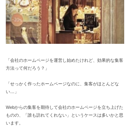
化
2
生
伴
月
走
1
支
日
援
サ
ー
ビ
「会社のホームページを運営し始めたけれど、効果的な集客
ス
方法って何だろう？」
「せっかく作ったホームページなのに、集客がほとんどな
い…」
Webからの集客を期待して会社のホームページを立ち上げた
ものの、「誰も訪れてくれない」というケースは多いかと思
います。