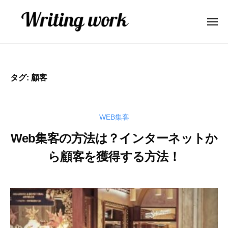
W
ー
コ
r
ン
i
メ
ニ
テ
t
ュ
W
A
ー
ン
i
r
I
n
ツ
業
i
g
へ
タグ:
顧客
務
t
w
ス
効
o
i
キ
率
r
n
ッ
WEB集客
化
k
g
プ
・
Web集客の方法は？インターネットか
w
コ
ら顧客を獲得する方法！
o
ン
r
テ
2
b
ン
k
0
y
ツ
2
弥
内
1
山
製
年
大