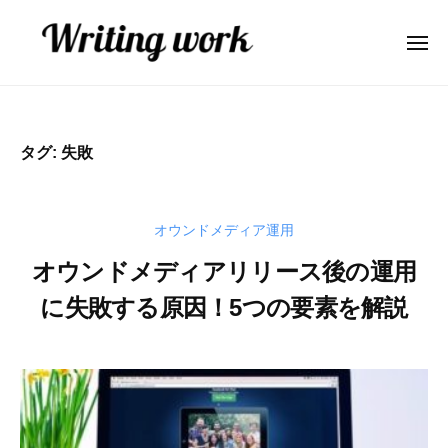
W
ー
コ
r
ン
i
メ
ニ
テ
t
ュ
W
A
ー
ン
i
r
I
n
ツ
業
i
g
へ
タグ:
失敗
務
t
w
ス
効
o
i
キ
率
r
n
ッ
オウンドメディア運用
化
k
g
プ
・
オウンドメディアリリース後の運用
w
コ
に失敗する原因！5つの要素を解説
o
ン
r
テ
2
b
ン
k
0
y
ツ
2
弥
内
1
山
製
年
大