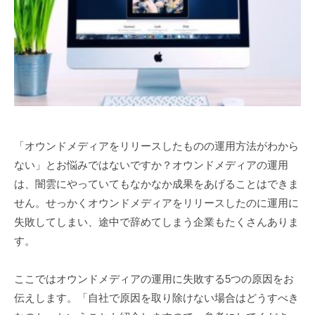
化
1
生
伴
月
走
5
支
日
援
サ
ー
ビ
「オウンドメディアをリリースしたものの運用方法がわから
ス
ない」とお悩みではないですか？オウンドメディアの運用
は、闇雲にやっていてもなかなか成果をあげることはできま
せん。せっかくオウンドメディアをリリースしたのに運用に
失敗してしまい、途中で辞めてしまう企業もたくさんありま
す。
ここではオウンドメディアの運用に失敗する5つの原因をお
伝えします。「自社で原因を取り除けない場合はどうすべき