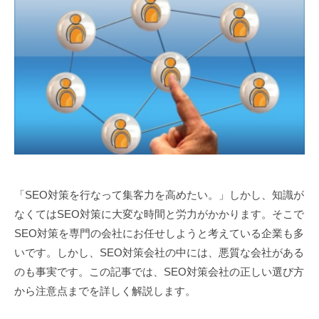
2
弥
0
山
年
大
1
生
2
月
9
日
「SEO対策を行なって集客力を高めたい。」しかし、知識が
なくてはSEO対策に大変な時間と労力がかかります。そこで
SEO対策を専門の会社にお任せしようと考えている企業も多
いです。しかし、SEO対策会社の中には、悪質な会社がある
のも事実です。この記事では、SEO対策会社の正しい選び方
から注意点までを詳しく解説します。