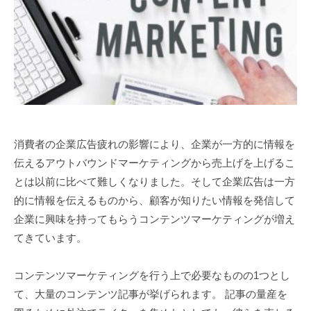
化
1
生
伴
月
走
2
支
8
援
日
サ
ー
ビ
消費者の企業広告疲れの影響により、企業が一方的に情報を
ス
伝えるアウトバウンドマーケティングから売上げを上げるこ
とは以前に比べて難しくなりました。そして企業広告は一方
的に情報を伝えるものから、顧客が知りたい情報を発信して
企業に興味を持ってもらうコンテンツマーケティングが増え
てきています。
コンテンツマーケティングを行う上で必要なものの1つとし
て、大量のコンテンツ記事が挙げられます。 記事の量産を