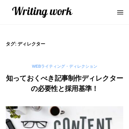
W
ー
コ
r
ン
i
メ
ニ
テ
t
ュ
W
A
ー
ン
i
r
I
n
ツ
業
i
g
へ
タグ:
ディレクター
務
t
w
ス
効
o
i
キ
率
r
n
ッ
WEBライティング・ディレクション
化
k
g
プ
・
知っておくべき記事制作ディレクター
w
コ
の必要性と採用基準！
o
ン
r
テ
2
b
ン
k
0
y
ツ
2
弥
内
1
山
製
年
大