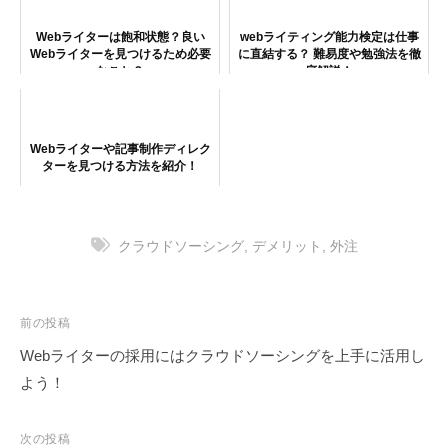
Webライターは飽和状態？良い
webライティング能力検定は仕事
Webライターを見つけるため必要
に直結する？ 難易度や勉強法を徹
なこと？
底解説！
Webライターや記事制作ディレク
ターを見つける方法を紹介！
クラウドソーシング
,
デメリット
,
外注
投
前の投稿
稿
Webライターの採用にはクラウドソーシングを上手に活用し
ナ
よう！
ビ
ゲ
次の投稿