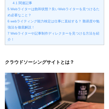
4.1
関連記事
5
Webライターは飽和状態？良いWebライターを見つけるた
め必要なこと？
6
webライティング能力検定は仕事に直結する？ 難易度や勉
強法を徹底解説！
7
Webライターや記事制作ディレクターを見つける方法を紹
介！
クラウドソーシングサイトとは
？