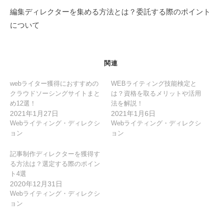
ー
編集ディレクターを集める方法とは？委託する際のポイント
シ
について
ョ
ン
関連
webライター獲得におすすめの
WEBライティング技能検定と
クラウドソーシングサイトまと
は？資格を取るメリットや活用
め12選！
法を解説！
2021年1月27日
2021年1月6日
Webライティング・ディレクシ
Webライティング・ディレクシ
ョン
ョン
記事制作ディレクターを獲得す
る方法は？選定する際のポイン
ト4選
2020年12月31日
Webライティング・ディレクシ
ョン