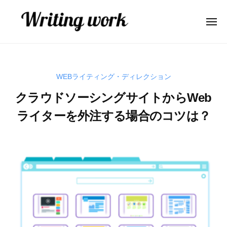
W
ー
コ
r
ン
i
メ
ニ
テ
t
ュ
W
A
ー
ン
i
r
I
n
ツ
業
i
g
へ
WEBライティング・ディレクション
務
t
w
ス
効
クラウドソーシングサイトからWeb
o
i
キ
率
r
n
ライターを外注する場合のコツは？
ッ
化
k
g
プ
・
2
b
w
コ
0
y
o
ン
2
弥
r
テ
2
山
ン
k
年
大
ツ
6
生
内
月
製
2